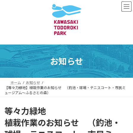
コ
ナ
ン
ビ
テ
ゲ
ン
ー
ツ
シ
へ
ョ
ス
ン
キ
に
ッ
移
プ
動
お知らせ
ホーム
お知らせ
【等々力緑地】植栽作業のお知らせ （釣池・球場・テニスコート・市民ミ
ュージアム～ふるさとの森）
等々力緑地
植栽作業のお知らせ （釣池・