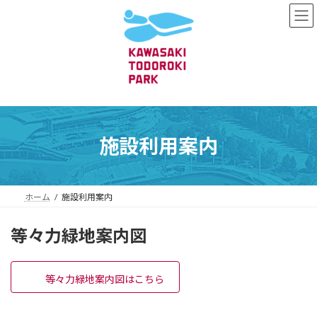
コ
ナ
ン
ビ
テ
ゲ
ン
ー
ツ
シ
へ
ョ
ス
ン
キ
に
ッ
移
プ
動
施設利用案内
ホーム
施設利用案内
等々力緑地案内図
等々力緑地案内図はこちら