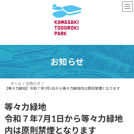
コ
ナ
ン
ビ
テ
ゲ
ン
ー
ツ
シ
へ
ョ
ス
ン
キ
に
ッ
移
プ
動
お知らせ
ホーム
お知らせ
【等々力緑地】令和７年7月1日から等々力緑地内は原則禁煙となります
等々力緑地
令和７年7月1日から等々力緑地
内は原則禁煙となります