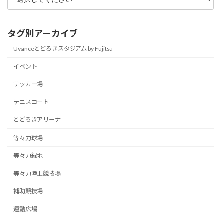
タグ別アーカイブ
Uvanceとどろきスタジアム by Fujitsu
イベント
サッカー場
テニスコート
とどろきアリーナ
等々力球場
等々力緑地
等々力陸上競技場
補助競技場
運動広場