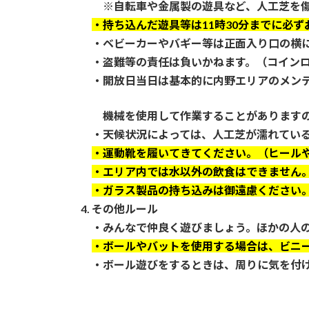
※自転車や金属製の遊具など、人工芝を傷
・持ち込んだ遊具等は11時30分までに必
・ベビーカーやバギー等は正面入り口の横
・盗難等の責任は負いかねます。（コインロ
・開放日当日は基本的に内野エリアのメンテ
機械を使用して作業することがあります
・天候状況によっては、人工芝が濡れている
・運動靴を履いてきてください。（ヒール
・エリア内では水以外の飲食はできません
・ガラス製品の持ち込みは御遠慮ください
4. その他ルール
・みんなで仲良く遊びましょう。ほかの人
・ボールやバットを使用する場合は、ビニ
・ボール遊びをするときは、周りに気を付け