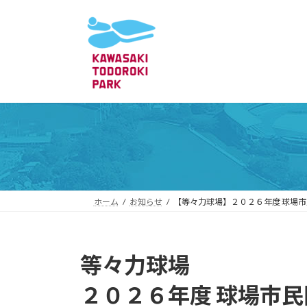
コ
ナ
ン
ビ
テ
ゲ
ン
ー
ツ
シ
へ
ョ
ス
ン
キ
に
ッ
移
プ
動
ホーム
お知らせ
【等々力球場】２０２６年度 球場
等々力球場
２０２６年度 球場市