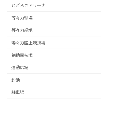
とどろきアリーナ
等々力球場
等々力緑地
等々力陸上競技場
補助競技場
運動広場
釣池
駐車場