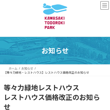
コ
ナ
ン
ビ
テ
ゲ
ン
ー
ツ
シ
へ
ョ
ス
ン
キ
に
ッ
移
プ
動
お知らせ
ホーム
お知らせ
【等々力緑地・レストハウス】レストハウス価格改正のお知らせ
等々力緑地
レストハウス
レストハウス価格改正のお知ら
せ