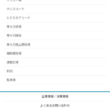
サッカー場
テニスコート
とどろきアリーナ
等々力球場
等々力緑地
等々力陸上競技場
補助競技場
運動広場
釣池
駐車場
企業情報／決算情報
よくあるお問い合わせ