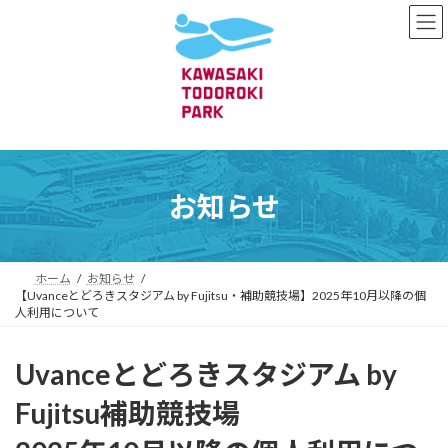
コ
ナ
ン
ビ
テ
ゲ
ン
ー
ツ
シ
へ
ョ
ス
ン
キ
に
ッ
移
プ
動
お知らせ
ホーム
お知らせ
【Uvanceとどろきスタジアム by Fujitsu・補助競技場】2025年10月以降の個
人利用について
Uvanceとどろきスタジアム by
Fujitsu
補助競技場