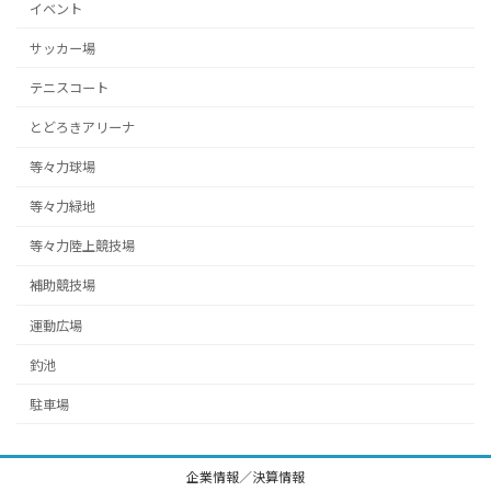
イベント
サッカー場
テニスコート
とどろきアリーナ
等々力球場
等々力緑地
等々力陸上競技場
補助競技場
運動広場
釣池
駐車場
企業情報／決算情報