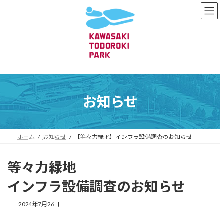
コ
ナ
ン
ビ
テ
ゲ
ン
ー
ツ
シ
へ
ョ
ス
ン
キ
に
ッ
移
プ
動
お知らせ
ホーム
お知らせ
【等々力緑地】インフラ設備調査のお知らせ
等々力緑地
インフラ設備調査のお知らせ
2024年7月26日