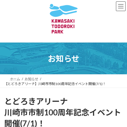
コ
ナ
ン
ビ
テ
ゲ
ン
ー
ツ
シ
へ
ョ
ス
ン
キ
に
ッ
移
プ
動
お知らせ
ホーム
お知らせ
【とどろきアリーナ】川崎市市制100周年記念イベント開催(7/1)！
とどろきアリーナ
川崎市市制100周年記念イベント
開催(7/1)！