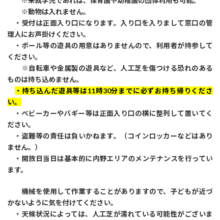
※未就学児であれば、保育園や幼稚園の団体利用も可能。
※動物は入れません。
・受付は正面入り口になります。入り口を入りまして窓口の管
理人にお声掛けください。
・ボール等の遊具の用意はありませんので、利用者が持参して
ください。
※自転車や金属製の遊具など、人工芝を傷つける恐れのある
ものは持ち込めません。
・持ち込んだ遊具等は11時30分までに必ずお持ち帰りくださ
い。
・ベビーカーやバギー等は正面入り口の横に整列して置いてく
ださい。
・盗難等の責任は負いかねます。（コインロッカーなどはあり
ません。）
・開放日当日は基本的に内野エリアのメンテナンスを行ってい
ます。
機械を使用して作業することがありますので、子どもが近づ
かないように気を付けてください。
・天候状況によっては、人工芝が濡れている可能性がございま