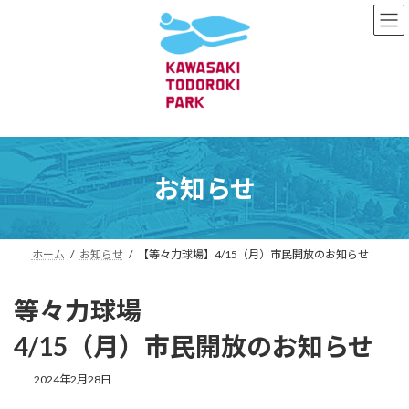
コ
ナ
ン
ビ
テ
ゲ
ン
ー
ツ
シ
へ
ョ
ス
ン
キ
に
ッ
移
プ
動
お知らせ
ホーム
お知らせ
【等々力球場】4/15（月）市民開放のお知らせ
等々力球場
4/15（月）市民開放のお知らせ
2024年2月28日