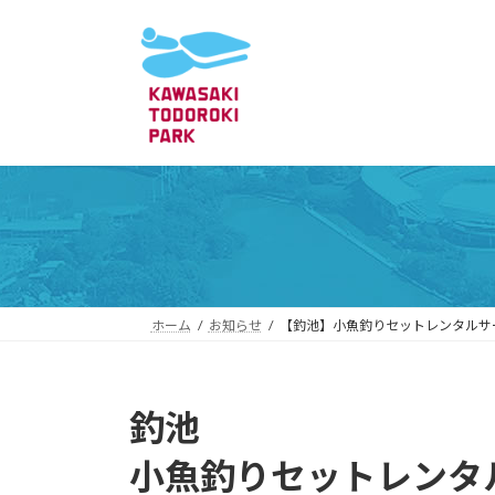
コ
ナ
ン
ビ
テ
ゲ
ン
ー
ツ
シ
へ
ョ
ス
ン
キ
に
ッ
移
プ
動
ホーム
お知らせ
【釣池】小魚釣りセットレンタルサ
釣池
小魚釣りセットレンタ