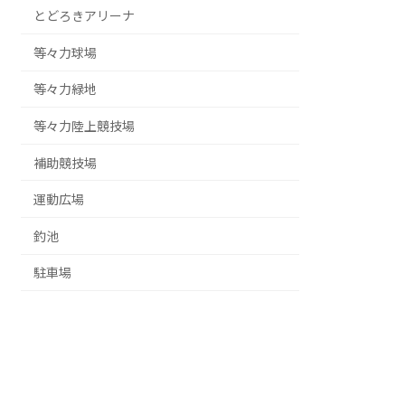
とどろきアリーナ
等々力球場
等々力緑地
等々力陸上競技場
補助競技場
運動広場
釣池
駐車場