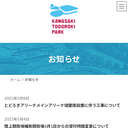
コ
ナ
ン
ビ
テ
ゲ
ン
ー
ツ
シ
へ
ョ
ス
ン
キ
に
ッ
移
プ
動
お知らせ
ホーム
お知らせ
2023年5月8日
とどろきアリーナ
メインアリーナ個室席設置に伴う工事について
2023年5月4日
陸上競技場
補助競技場
5月1日からの受付時間変更について