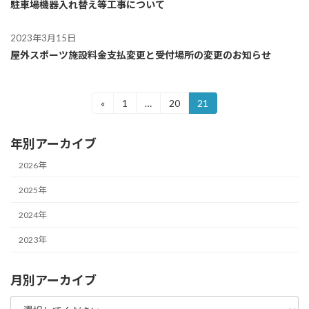
駐車場
機器入れ替え等工事について
2023年3月15日
屋外スポーツ施設
料金支払変更と受付場所の変更のお知らせ
投
«
1
…
20
21
固
固
固
定
定
定
稿
ペ
ペ
ペ
年別アーカイブ
ー
ー
ー
の
ジ
ジ
ジ
2026年
ペ
2025年
ー
2024年
ジ
送
2023年
り
月別アーカイブ