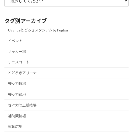
タグ別アーカイブ
Uvanceとどろきスタジアム by Fujitsu
イベント
サッカー場
テニスコート
とどろきアリーナ
等々力球場
等々力緑地
等々力陸上競技場
補助競技場
運動広場