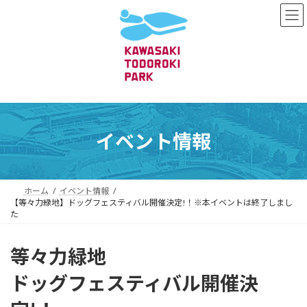
コ
ナ
ン
ビ
テ
ゲ
ン
ー
ツ
シ
へ
ョ
ス
ン
キ
に
ッ
移
プ
動
イベント情報
ホーム
イベント情報
【等々力緑地】ドッグフェスティバル開催決定!！※本イベントは終了しまし
た
等々力緑地
ドッグフェスティバル開催決